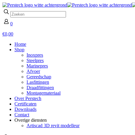
0
€0,00
Home
Shop
Inoxpres
Steelpres
Marinepres
Afvoer
Gereedschap
Lasfittingen
Draadfittingen
Montagemateriaal
Over Perstech
Certificaten
Downloads
Contact
Overige diensten
Artiscad 3D revit modelleur