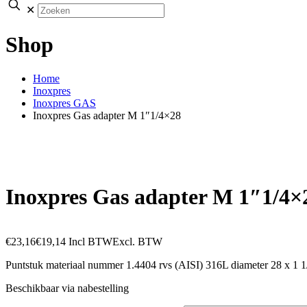
✕
Shop
Home
Inoxpres
Inoxpres GAS
Inoxpres Gas adapter M 1″1/4×28
Inoxpres Gas adapter M 1″1/4×
€
23,16
€
19,14
Incl BTW
Excl. BTW
Puntstuk materiaal nummer 1.4404 rvs (AISI) 316L diameter 28 x 1 
Beschikbaar via nabestelling