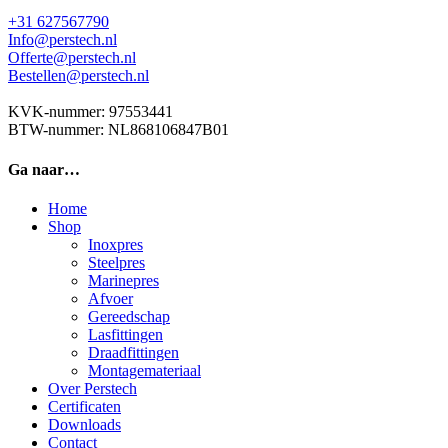
+31 627567790
Info@perstech.nl
Offerte@perstech.nl
Bestellen@perstech.nl
KVK-nummer: 97553441
BTW-nummer: NL868106847B01
Ga naar…
Home
Shop
Inoxpres
Steelpres
Marinepres
Afvoer
Gereedschap
Lasfittingen
Draadfittingen
Montagemateriaal
Over Perstech
Certificaten
Downloads
Contact