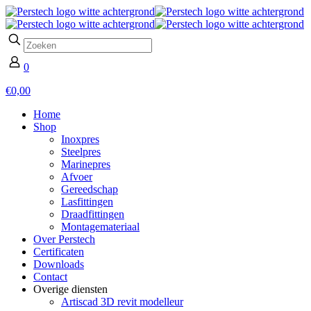
0
€0,00
Home
Shop
Inoxpres
Steelpres
Marinepres
Afvoer
Gereedschap
Lasfittingen
Draadfittingen
Montagemateriaal
Over Perstech
Certificaten
Downloads
Contact
Overige diensten
Artiscad 3D revit modelleur